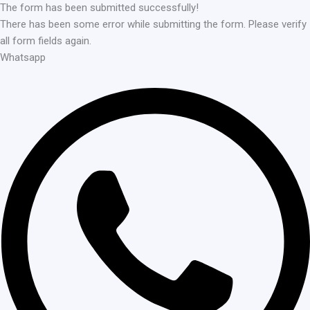
The form has been submitted successfully!
There has been some error while submitting the form. Please verify
all form fields again.
Whatsapp