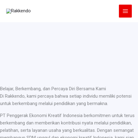
Lewati
ke
konten
Belajar, Berkembang, dan Percaya Diri Bersama Kami
Di Rakkendo, kami percaya bahwa setiap individu memiliki potensi
untuk berkembang melalui pendidikan yang bermakna.
PT Penggerak Ekonomi Kreatif Indonesia berkomitmen untuk terus
berkembang dan memberikan kontribusi nyata melalui pendidikan,
pelatihan, serta layanan usaha yang berkualitas. Dengan semangat
membangun SDM unggul dan ekonomi kreatif Indonesia, kami siap