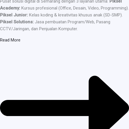
Pusat solusi digital di Semarang dengan 3 layanan utama:
Piksel
Academy:
Kursus profesional (Office, Desain, Video, Programming).
Piksel Junior:
Kelas koding & kreativitas khusus anak (SD-SMP).
Piksel Solutions:
Jasa pembuatan Program/Web, Pasang
CCTV/Jaringan, dan Penjualan Komputer.
Read More