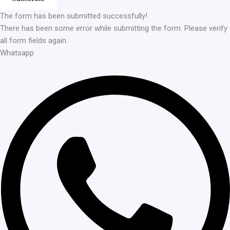
The form has been submitted successfully!
There has been some error while submitting the form. Please verify
all form fields again.
Whatsapp