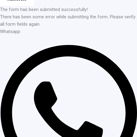
The form has been submitted successfully!
There has been some error while submitting the form. Please verify
all form fields again.
Whatsapp