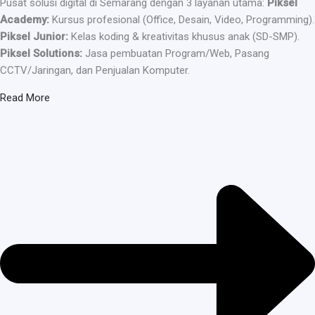
Pusat solusi digital di Semarang dengan 3 layanan utama:
Piksel
Academy:
Kursus profesional (Office, Desain, Video, Programming).
Piksel Junior:
Kelas koding & kreativitas khusus anak (SD-SMP).
Piksel Solutions:
Jasa pembuatan Program/Web, Pasang
CCTV/Jaringan, dan Penjualan Komputer.
Read More