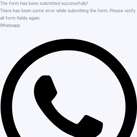
The form has been submitted successfully!
There has been some error while submitting the form. Please verify
all form fields again.
Whatsapp