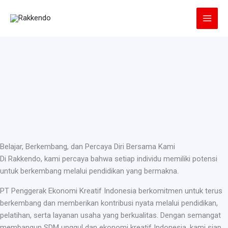
Lewati
ke
konten
Belajar, Berkembang, dan Percaya Diri Bersama Kami
Di Rakkendo, kami percaya bahwa setiap individu memiliki potensi
untuk berkembang melalui pendidikan yang bermakna.
PT Penggerak Ekonomi Kreatif Indonesia berkomitmen untuk terus
berkembang dan memberikan kontribusi nyata melalui pendidikan,
pelatihan, serta layanan usaha yang berkualitas. Dengan semangat
membangun SDM unggul dan ekonomi kreatif Indonesia, kami siap