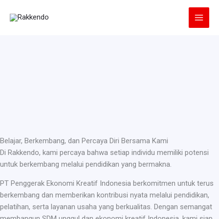
Lewati
ke
konten
Belajar, Berkembang, dan Percaya Diri Bersama Kami
Di Rakkendo, kami percaya bahwa setiap individu memiliki potensi
untuk berkembang melalui pendidikan yang bermakna.
PT Penggerak Ekonomi Kreatif Indonesia berkomitmen untuk terus
berkembang dan memberikan kontribusi nyata melalui pendidikan,
pelatihan, serta layanan usaha yang berkualitas. Dengan semangat
membangun SDM unggul dan ekonomi kreatif Indonesia, kami siap