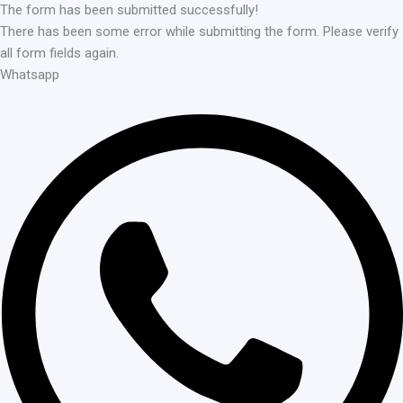
The form has been submitted successfully!
There has been some error while submitting the form. Please verify
all form fields again.
Whatsapp