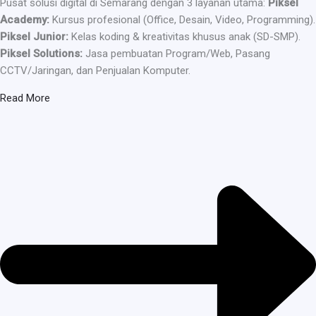
Pusat solusi digital di Semarang dengan 3 layanan utama:
Piksel
Academy:
Kursus profesional (Office, Desain, Video, Programming).
Piksel Junior:
Kelas koding & kreativitas khusus anak (SD-SMP).
Piksel Solutions:
Jasa pembuatan Program/Web, Pasang
CCTV/Jaringan, dan Penjualan Komputer.
Read More