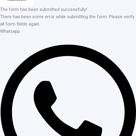
The form has been submitted successfully!
There has been some error while submitting the form. Please verify
all form fields again.
Whatsapp