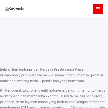
Lewati
ke
konten
Belajar, Berkembang, dan Percaya Diri Bersama Kami
Di Rakkendo, kami percaya bahwa setiap individu memiliki potensi
untuk berkembang melalui pendidikan yang bermakna.
PT Penggerak Ekonomi Kreatif Indonesia berkomitmen untuk terus
berkembang dan memberikan kontribusi nyata melalui pendidikan,
pelatihan, serta layanan usaha yang berkualitas. Dengan semangat
membangun SDM unggul dan ekonomi kreatif Indonesia, kami siap