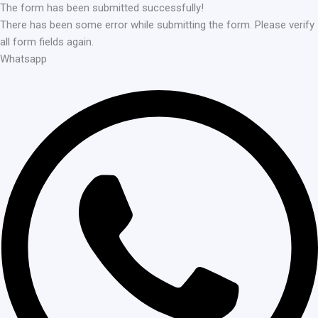
The form has been submitted successfully!
There has been some error while submitting the form. Please verify
all form fields again.
Whatsapp