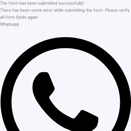
The form has been submitted successfully!
There has been some error while submitting the form. Please verify
all form fields again.
Whatsapp