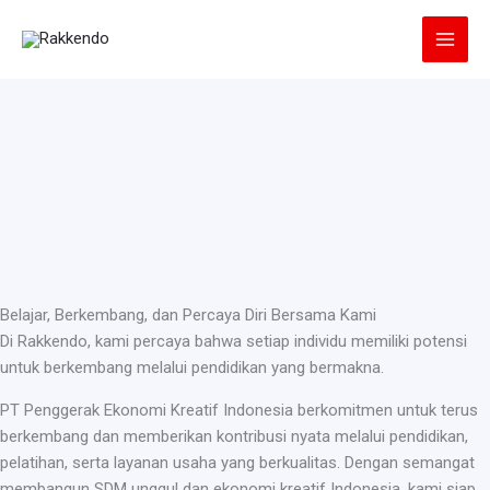
Lewati
ke
konten
Belajar, Berkembang, dan Percaya Diri Bersama Kami
Di Rakkendo, kami percaya bahwa setiap individu memiliki potensi
untuk berkembang melalui pendidikan yang bermakna.
PT Penggerak Ekonomi Kreatif Indonesia berkomitmen untuk terus
berkembang dan memberikan kontribusi nyata melalui pendidikan,
pelatihan, serta layanan usaha yang berkualitas. Dengan semangat
membangun SDM unggul dan ekonomi kreatif Indonesia, kami siap