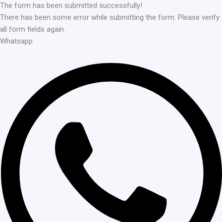
The form has been submitted successfully!
There has been some error while submitting the form. Please verify
all form fields again.
Whatsapp