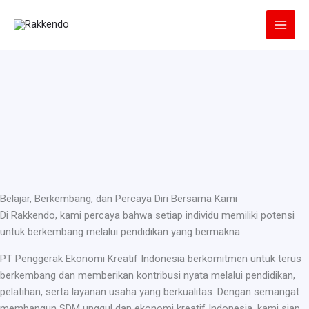
Lewati
ke
konten
Belajar, Berkembang, dan Percaya Diri Bersama Kami
Di Rakkendo, kami percaya bahwa setiap individu memiliki potensi
untuk berkembang melalui pendidikan yang bermakna.
PT Penggerak Ekonomi Kreatif Indonesia berkomitmen untuk terus
berkembang dan memberikan kontribusi nyata melalui pendidikan,
pelatihan, serta layanan usaha yang berkualitas. Dengan semangat
membangun SDM unggul dan ekonomi kreatif Indonesia, kami siap