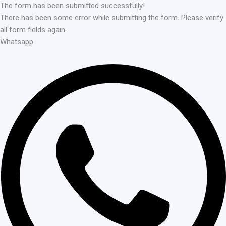
The form has been submitted successfully!
There has been some error while submitting the form. Please verify
all form fields again.
Whatsapp