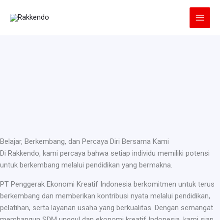
Lewati
ke
konten
Belajar, Berkembang, dan Percaya Diri Bersama Kami
Di Rakkendo, kami percaya bahwa setiap individu memiliki potensi
untuk berkembang melalui pendidikan yang bermakna.
PT Penggerak Ekonomi Kreatif Indonesia berkomitmen untuk terus
berkembang dan memberikan kontribusi nyata melalui pendidikan,
pelatihan, serta layanan usaha yang berkualitas. Dengan semangat
membangun SDM unggul dan ekonomi kreatif Indonesia, kami siap