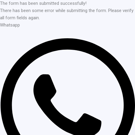
The form has been submitted successfully!
There has been some error while submitting the form. Please verify
all form fields again.
Whatsapp