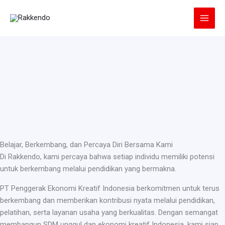
Lewati
ke
konten
Belajar, Berkembang, dan Percaya Diri Bersama Kami
Di Rakkendo, kami percaya bahwa setiap individu memiliki potensi
untuk berkembang melalui pendidikan yang bermakna.
PT Penggerak Ekonomi Kreatif Indonesia berkomitmen untuk terus
berkembang dan memberikan kontribusi nyata melalui pendidikan,
pelatihan, serta layanan usaha yang berkualitas. Dengan semangat
membangun SDM unggul dan ekonomi kreatif Indonesia, kami siap