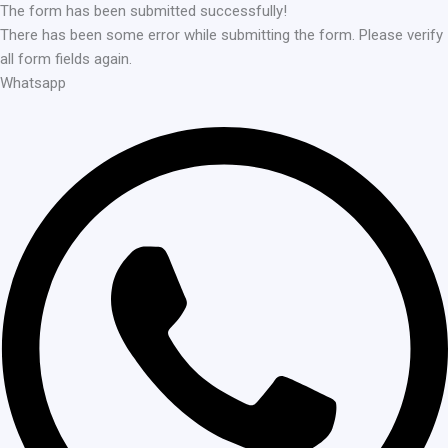
The form has been submitted successfully!
There has been some error while submitting the form. Please verify
all form fields again.
Whatsapp