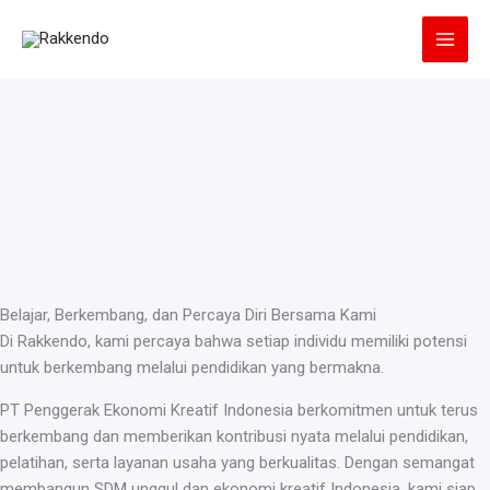
Lewati
ke
konten
Belajar, Berkembang, dan Percaya Diri Bersama Kami
Di Rakkendo, kami percaya bahwa setiap individu memiliki potensi
untuk berkembang melalui pendidikan yang bermakna.
PT Penggerak Ekonomi Kreatif Indonesia berkomitmen untuk terus
berkembang dan memberikan kontribusi nyata melalui pendidikan,
pelatihan, serta layanan usaha yang berkualitas. Dengan semangat
membangun SDM unggul dan ekonomi kreatif Indonesia, kami siap