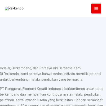
Lewati
ke
konten
Belajar, Berkembang, dan Percaya Diri Bersama Kami
Di Rakkendo, kami percaya bahwa setiap individu memiliki potensi
untuk berkembang melalui pendidikan yang bermakna.
PT Penggerak Ekonomi Kreatif Indonesia berkomitmen untuk terus
berkembang dan memberikan kontribusi nyata melalui pendidikan,
pelatihan, serta layanan usaha yang berkualitas. Dengan semangat
membangun SDM unggul dan ekonomi kreatif Indonesia, kami siap