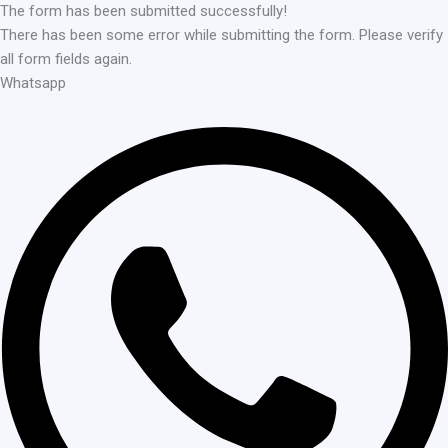
The form has been submitted successfully!
There has been some error while submitting the form. Please verify
all form fields again.
Whatsapp