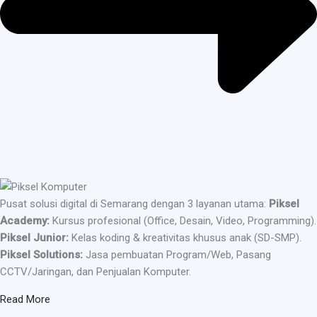
Pusat solusi digital di Semarang dengan 3 layanan utama:
Piksel
Academy:
Kursus profesional (Office, Desain, Video, Programming).
Piksel Junior:
Kelas koding & kreativitas khusus anak (SD-SMP).
Piksel Solutions:
Jasa pembuatan Program/Web, Pasang
CCTV/Jaringan, dan Penjualan Komputer.
Read More