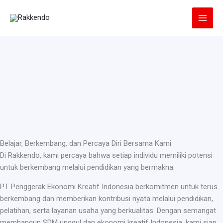
Lewati
ke
konten
Belajar, Berkembang, dan Percaya Diri Bersama Kami
Di Rakkendo, kami percaya bahwa setiap individu memiliki potensi
untuk berkembang melalui pendidikan yang bermakna.
PT Penggerak Ekonomi Kreatif Indonesia berkomitmen untuk terus
berkembang dan memberikan kontribusi nyata melalui pendidikan,
pelatihan, serta layanan usaha yang berkualitas. Dengan semangat
membangun SDM unggul dan ekonomi kreatif Indonesia, kami siap