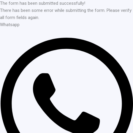
The form has been submitted successfully!
There has been some error while submitting the form. Please verify
all form fields again.
Whatsapp