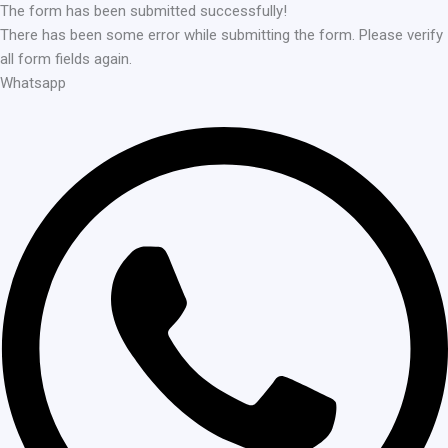
The form has been submitted successfully!
There has been some error while submitting the form. Please verify
all form fields again.
Whatsapp