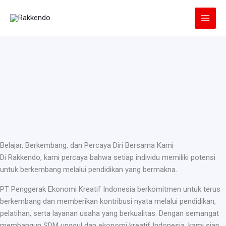
Lewati
ke
konten
Belajar, Berkembang, dan Percaya Diri Bersama Kami
Di Rakkendo, kami percaya bahwa setiap individu memiliki potensi
untuk berkembang melalui pendidikan yang bermakna.
PT Penggerak Ekonomi Kreatif Indonesia berkomitmen untuk terus
berkembang dan memberikan kontribusi nyata melalui pendidikan,
pelatihan, serta layanan usaha yang berkualitas. Dengan semangat
membangun SDM unggul dan ekonomi kreatif Indonesia, kami siap