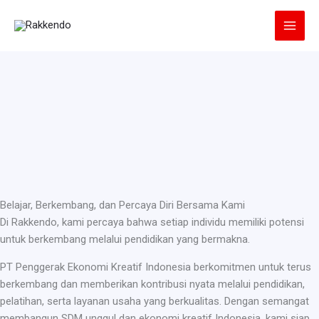
Lewati
ke
konten
Belajar, Berkembang, dan Percaya Diri Bersama Kami
Di Rakkendo, kami percaya bahwa setiap individu memiliki potensi
untuk berkembang melalui pendidikan yang bermakna.
PT Penggerak Ekonomi Kreatif Indonesia berkomitmen untuk terus
berkembang dan memberikan kontribusi nyata melalui pendidikan,
pelatihan, serta layanan usaha yang berkualitas. Dengan semangat
membangun SDM unggul dan ekonomi kreatif Indonesia, kami siap