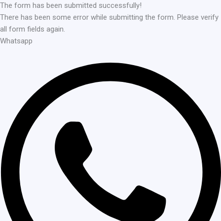
The form has been submitted successfully!
There has been some error while submitting the form. Please verify
all form fields again.
Whatsapp