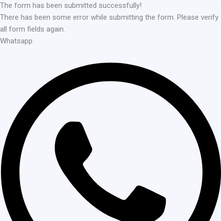
The form has been submitted successfully!
There has been some error while submitting the form. Please verify
all form fields again.
Whatsapp