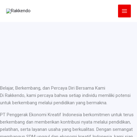
Lewati
ke
konten
Belajar, Berkembang, dan Percaya Diri Bersama Kami
Di Rakkendo, kami percaya bahwa setiap individu memiliki potensi
untuk berkembang melalui pendidikan yang bermakna.
PT Penggerak Ekonomi Kreatif Indonesia berkomitmen untuk terus
berkembang dan memberikan kontribusi nyata melalui pendidikan,
pelatihan, serta layanan usaha yang berkualitas. Dengan semangat
membangun SDM unggul dan ekonomi kreatif Indonesia, kami siap