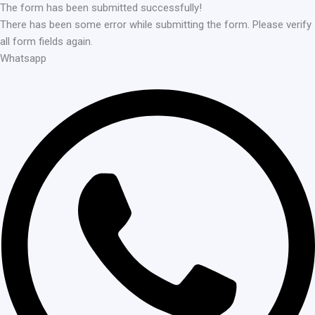
The form has been submitted successfully!
There has been some error while submitting the form. Please verify
all form fields again.
Whatsapp