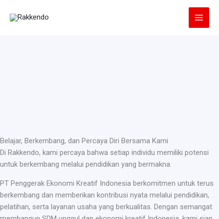
Lewati
ke
konten
Belajar, Berkembang, dan Percaya Diri Bersama Kami
Di Rakkendo, kami percaya bahwa setiap individu memiliki potensi
untuk berkembang melalui pendidikan yang bermakna.
PT Penggerak Ekonomi Kreatif Indonesia berkomitmen untuk terus
berkembang dan memberikan kontribusi nyata melalui pendidikan,
pelatihan, serta layanan usaha yang berkualitas. Dengan semangat
membangun SDM unggul dan ekonomi kreatif Indonesia, kami siap