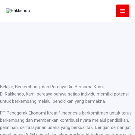
Lewati
ke
konten
Belajar, Berkembang, dan Percaya Diri Bersama Kami
Di Rakkendo, kami percaya bahwa setiap individu memiliki potensi
untuk berkembang melalui pendidikan yang bermakna.
PT Penggerak Ekonomi Kreatif Indonesia berkomitmen untuk terus
berkembang dan memberikan kontribusi nyata melalui pendidikan,
pelatihan, serta layanan usaha yang berkualitas. Dengan semangat
membangun SDM unggul dan ekonomi kreatif Indonesia, kami siap