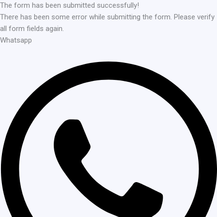
The form has been submitted successfully!
There has been some error while submitting the form. Please verify
all form fields again.
Whatsapp