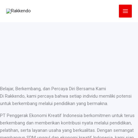
Lewati
ke
konten
Belajar, Berkembang, dan Percaya Diri Bersama Kami
Di Rakkendo, kami percaya bahwa setiap individu memiliki potensi
untuk berkembang melalui pendidikan yang bermakna.
PT Penggerak Ekonomi Kreatif Indonesia berkomitmen untuk terus
berkembang dan memberikan kontribusi nyata melalui pendidikan,
pelatihan, serta layanan usaha yang berkualitas. Dengan semangat
membangun SDM unggul dan ekonomi kreatif Indonesia, kami siap