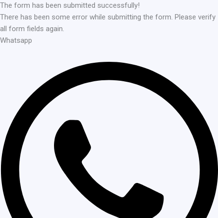
The form has been submitted successfully!
There has been some error while submitting the form. Please verify
all form fields again.
Whatsapp