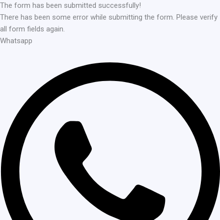
The form has been submitted successfully!
There has been some error while submitting the form. Please verify
all form fields again.
Whatsapp