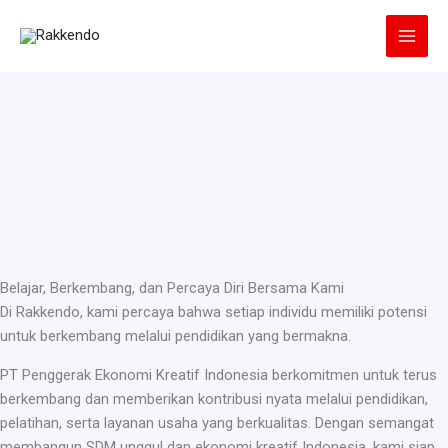
Lewati
ke
konten
Belajar, Berkembang, dan Percaya Diri Bersama Kami
Di Rakkendo, kami percaya bahwa setiap individu memiliki potensi
untuk berkembang melalui pendidikan yang bermakna.
PT Penggerak Ekonomi Kreatif Indonesia berkomitmen untuk terus
berkembang dan memberikan kontribusi nyata melalui pendidikan,
pelatihan, serta layanan usaha yang berkualitas. Dengan semangat
membangun SDM unggul dan ekonomi kreatif Indonesia, kami siap