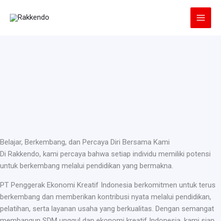
Lewati
ke
konten
Belajar, Berkembang, dan Percaya Diri Bersama Kami
Di Rakkendo, kami percaya bahwa setiap individu memiliki potensi
untuk berkembang melalui pendidikan yang bermakna.
PT Penggerak Ekonomi Kreatif Indonesia berkomitmen untuk terus
berkembang dan memberikan kontribusi nyata melalui pendidikan,
pelatihan, serta layanan usaha yang berkualitas. Dengan semangat
membangun SDM unggul dan ekonomi kreatif Indonesia, kami siap