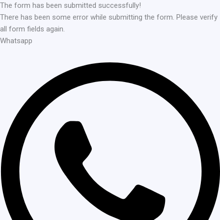
The form has been submitted successfully!
There has been some error while submitting the form. Please verify
all form fields again.
Whatsapp