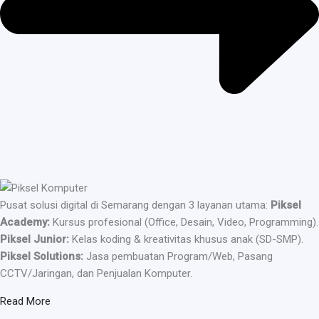
Pusat solusi digital di Semarang dengan 3 layanan utama:
Piksel
Academy:
Kursus profesional (Office, Desain, Video, Programming).
Piksel Junior:
Kelas koding & kreativitas khusus anak (SD-SMP).
Piksel Solutions:
Jasa pembuatan Program/Web, Pasang
CCTV/Jaringan, dan Penjualan Komputer.
Read More