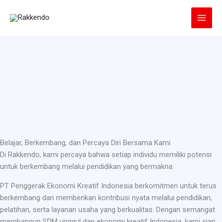
Lewati
ke
konten
Belajar, Berkembang, dan Percaya Diri Bersama Kami
Di Rakkendo, kami percaya bahwa setiap individu memiliki potensi
untuk berkembang melalui pendidikan yang bermakna.
PT Penggerak Ekonomi Kreatif Indonesia berkomitmen untuk terus
berkembang dan memberikan kontribusi nyata melalui pendidikan,
pelatihan, serta layanan usaha yang berkualitas. Dengan semangat
membangun SDM unggul dan ekonomi kreatif Indonesia, kami siap