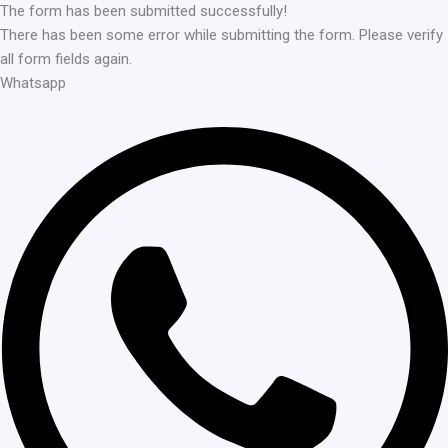
The form has been submitted successfully!
There has been some error while submitting the form. Please verify
all form fields again.
Whatsapp