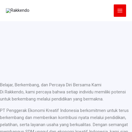
Lewati
ke
konten
Belajar, Berkembang, dan Percaya Diri Bersama Kami
Di Rakkendo, kami percaya bahwa setiap individu memiliki potensi
untuk berkembang melalui pendidikan yang bermakna.
PT Penggerak Ekonomi Kreatif Indonesia berkomitmen untuk terus
berkembang dan memberikan kontribusi nyata melalui pendidikan,
pelatihan, serta layanan usaha yang berkualitas. Dengan semangat
membangun SDM unggul dan ekonomi kreatif Indonesia, kami siap