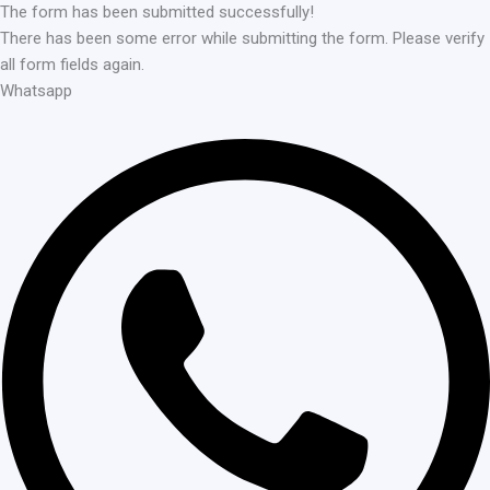
The form has been submitted successfully!
There has been some error while submitting the form. Please verify
all form fields again.
Whatsapp