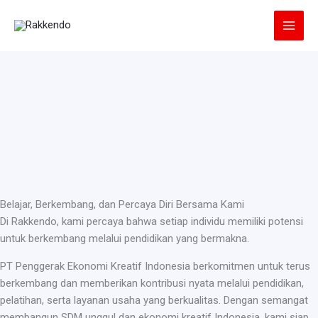
Lewati
ke
konten
Belajar, Berkembang, dan Percaya Diri Bersama Kami
Di Rakkendo, kami percaya bahwa setiap individu memiliki potensi
untuk berkembang melalui pendidikan yang bermakna.
PT Penggerak Ekonomi Kreatif Indonesia berkomitmen untuk terus
berkembang dan memberikan kontribusi nyata melalui pendidikan,
pelatihan, serta layanan usaha yang berkualitas. Dengan semangat
membangun SDM unggul dan ekonomi kreatif Indonesia, kami siap