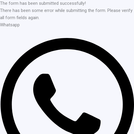
The form has been submitted successfully!
There has been some error while submitting the form. Please verify
all form fields again.
Whatsapp