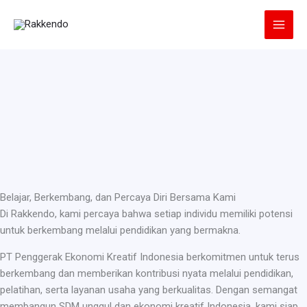
Lewati
ke
konten
Belajar, Berkembang, dan Percaya Diri Bersama Kami
Di Rakkendo, kami percaya bahwa setiap individu memiliki potensi
untuk berkembang melalui pendidikan yang bermakna.
PT Penggerak Ekonomi Kreatif Indonesia berkomitmen untuk terus
berkembang dan memberikan kontribusi nyata melalui pendidikan,
pelatihan, serta layanan usaha yang berkualitas. Dengan semangat
membangun SDM unggul dan ekonomi kreatif Indonesia, kami siap