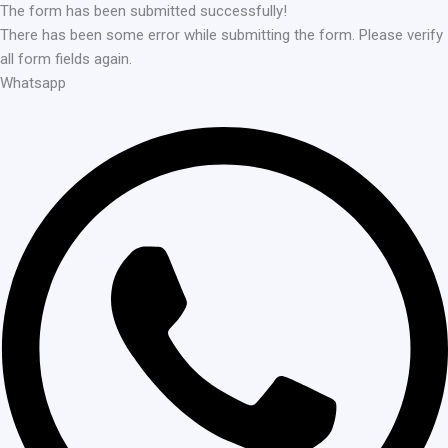
The form has been submitted successfully!
There has been some error while submitting the form. Please verify
all form fields again.
Whatsapp