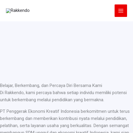
Lewati
ke
konten
Belajar, Berkembang, dan Percaya Diri Bersama Kami
Di Rakkendo, kami percaya bahwa setiap individu memiliki potensi
untuk berkembang melalui pendidikan yang bermakna.
PT Penggerak Ekonomi Kreatif Indonesia berkomitmen untuk terus
berkembang dan memberikan kontribusi nyata melalui pendidikan,
pelatihan, serta layanan usaha yang berkualitas. Dengan semangat
membangun SDM unggul dan ekonomi kreatif Indonesia, kami siap