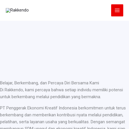
Lewati
ke
konten
Belajar, Berkembang, dan Percaya Diri Bersama Kami
Di Rakkendo, kami percaya bahwa setiap individu memiliki potensi
untuk berkembang melalui pendidikan yang bermakna.
PT Penggerak Ekonomi Kreatif Indonesia berkomitmen untuk terus
berkembang dan memberikan kontribusi nyata melalui pendidikan,
pelatihan, serta layanan usaha yang berkualitas. Dengan semangat
membangun SDM unggul dan ekonomi kreatif Indonesia, kami siap