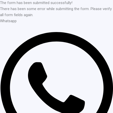
The form has been submitted successfully!
There has been some error while submitting the form. Please verify
all form fields again.
Whatsapp