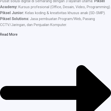
Pusat solusi digital di Semarang dengan 3 layanan utama:
Piksel
Academy:
Kursus profesional (Office, Desain, Video, Programming).
Piksel Junior:
Kelas koding & kreativitas khusus anak (SD-SMP).
Piksel Solutions:
Jasa pembuatan Program/Web, Pasang
CCTV/Jaringan, dan Penjualan Komputer.
Read More