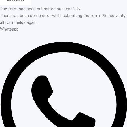
The form has been submitted successfully!
There has been some error while submitting the form. Please verify
all form fields again.
Whatsapp