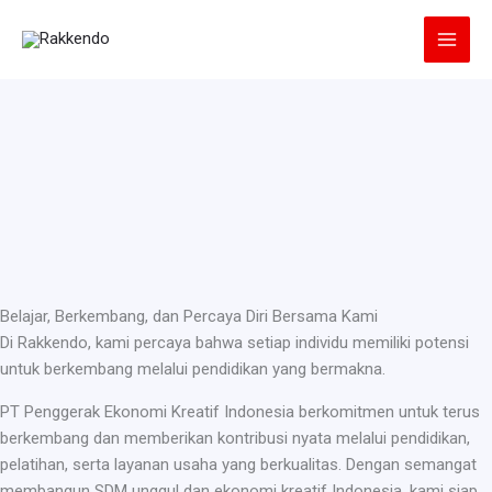
Lewati
ke
konten
Belajar, Berkembang, dan Percaya Diri Bersama Kami
Di Rakkendo, kami percaya bahwa setiap individu memiliki potensi
untuk berkembang melalui pendidikan yang bermakna.
PT Penggerak Ekonomi Kreatif Indonesia berkomitmen untuk terus
berkembang dan memberikan kontribusi nyata melalui pendidikan,
pelatihan, serta layanan usaha yang berkualitas. Dengan semangat
membangun SDM unggul dan ekonomi kreatif Indonesia, kami siap