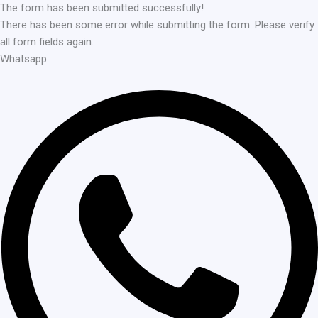
The form has been submitted successfully!
There has been some error while submitting the form. Please verify
all form fields again.
Whatsapp