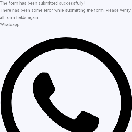
The form has been submitted successfully!
There has been some error while submitting the form. Please verify
all form fields again.
Whatsapp