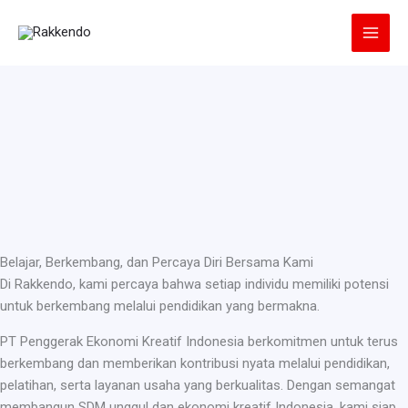
Lewati
ke
konten
Belajar, Berkembang, dan Percaya Diri Bersama Kami
Di Rakkendo, kami percaya bahwa setiap individu memiliki potensi
untuk berkembang melalui pendidikan yang bermakna.
PT Penggerak Ekonomi Kreatif Indonesia berkomitmen untuk terus
berkembang dan memberikan kontribusi nyata melalui pendidikan,
pelatihan, serta layanan usaha yang berkualitas. Dengan semangat
membangun SDM unggul dan ekonomi kreatif Indonesia, kami siap