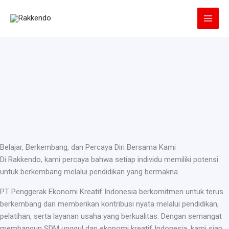
Lewati
ke
konten
Belajar, Berkembang, dan Percaya Diri Bersama Kami
Di Rakkendo, kami percaya bahwa setiap individu memiliki potensi
untuk berkembang melalui pendidikan yang bermakna.
PT Penggerak Ekonomi Kreatif Indonesia berkomitmen untuk terus
berkembang dan memberikan kontribusi nyata melalui pendidikan,
pelatihan, serta layanan usaha yang berkualitas. Dengan semangat
membangun SDM unggul dan ekonomi kreatif Indonesia, kami siap