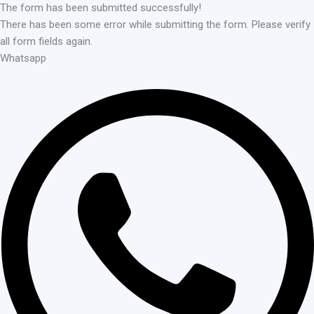
The form has been submitted successfully!
There has been some error while submitting the form. Please verify
all form fields again.
Whatsapp