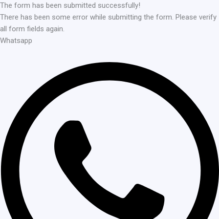
The form has been submitted successfully!
There has been some error while submitting the form. Please verify
all form fields again.
Whatsapp