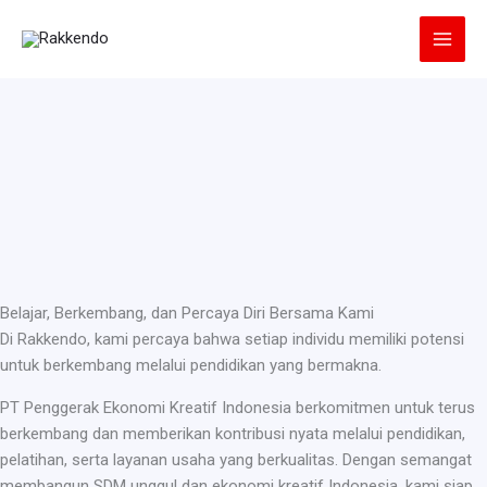
Lewati
ke
konten
Belajar, Berkembang, dan Percaya Diri Bersama Kami
Di Rakkendo, kami percaya bahwa setiap individu memiliki potensi
untuk berkembang melalui pendidikan yang bermakna.
PT Penggerak Ekonomi Kreatif Indonesia berkomitmen untuk terus
berkembang dan memberikan kontribusi nyata melalui pendidikan,
pelatihan, serta layanan usaha yang berkualitas. Dengan semangat
membangun SDM unggul dan ekonomi kreatif Indonesia, kami siap