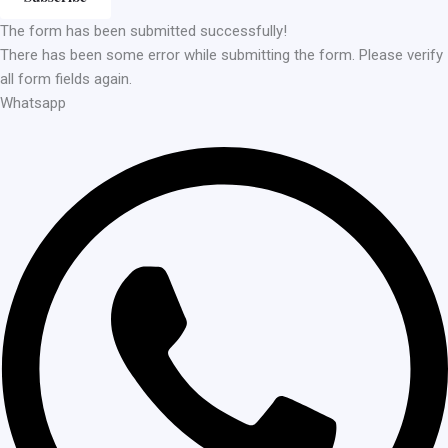
The form has been submitted successfully!
There has been some error while submitting the form. Please verify
all form fields again.
Whatsapp