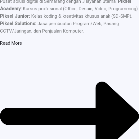
Pusat solusi digital di Semarang dengan 3 layanan utama:
Piksel
Academy:
Kursus profesional (Office, Desain, Video, Programming).
Piksel Junior:
Kelas koding & kreativitas khusus anak (SD-SMP).
Piksel Solutions:
Jasa pembuatan Program/Web, Pasang
CCTV/Jaringan, dan Penjualan Komputer.
Read More