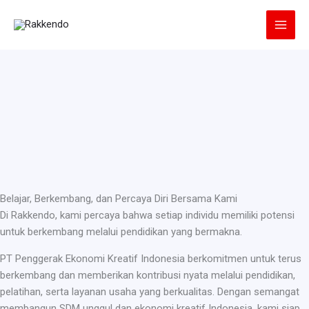
Lewati
ke
konten
Belajar, Berkembang, dan Percaya Diri Bersama Kami
Di Rakkendo, kami percaya bahwa setiap individu memiliki potensi
untuk berkembang melalui pendidikan yang bermakna.
PT Penggerak Ekonomi Kreatif Indonesia berkomitmen untuk terus
berkembang dan memberikan kontribusi nyata melalui pendidikan,
pelatihan, serta layanan usaha yang berkualitas. Dengan semangat
membangun SDM unggul dan ekonomi kreatif Indonesia, kami siap