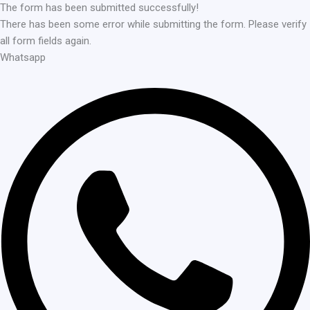
The form has been submitted successfully!
There has been some error while submitting the form. Please verify
all form fields again.
Whatsapp