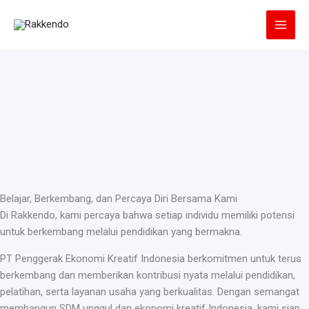
Lewati
ke
konten
Belajar, Berkembang, dan Percaya Diri Bersama Kami
Di Rakkendo, kami percaya bahwa setiap individu memiliki potensi
untuk berkembang melalui pendidikan yang bermakna.
PT Penggerak Ekonomi Kreatif Indonesia berkomitmen untuk terus
berkembang dan memberikan kontribusi nyata melalui pendidikan,
pelatihan, serta layanan usaha yang berkualitas. Dengan semangat
membangun SDM unggul dan ekonomi kreatif Indonesia, kami siap