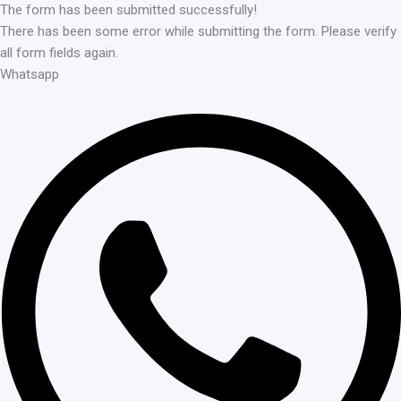
The form has been submitted successfully!
There has been some error while submitting the form. Please verify
all form fields again.
Whatsapp